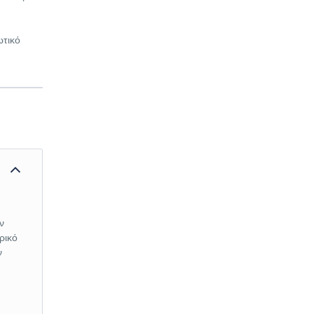
ωτικό
ν
ρικό
ν