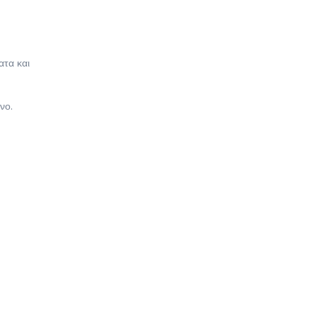
ατα και
νο.