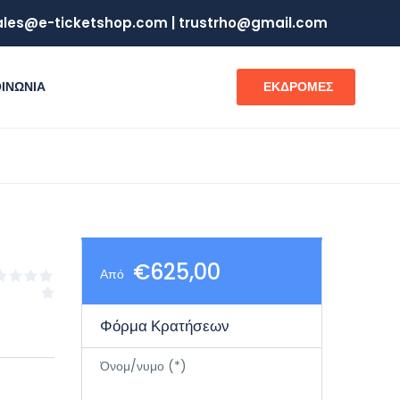
sales@e-ticketshop.com | trustrho@gmail.com
ΟΙΝΩΝΙΑ
ΕΚΔΡΟΜΕΣ
€625,00
Από
Φόρμα Κρατήσεων
Όνομ/νυμο (*)