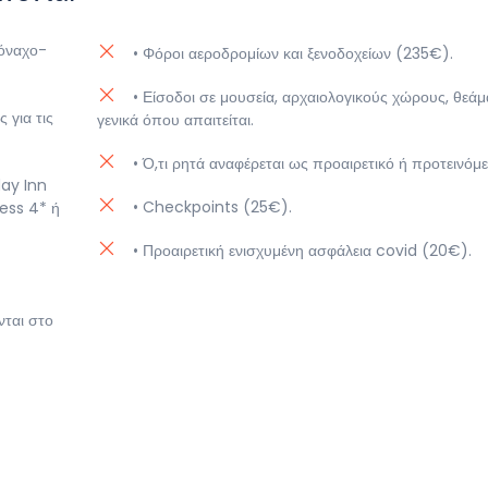
 μεταφορά και τακτοποίηση στο ξενοδοχείο. Διανυκτέρευση.
Μόναχο-
• Φόροι αεροδρομίων και ξενοδοχείων (235€).
• Είσοδοι σε μουσεία, αρχαιολογικούς χώρους, θεάμ
 για τις
γενικά όπου απαιτείται.
• Ό,τι ρητά αναφέρεται ως προαιρετικό ή προτεινόμε
day Inn
• Checkpoints (25€).
ess 4* ή
• Προαιρετική ενισχυμένη ασφάλεια covid (20€).
νται στο