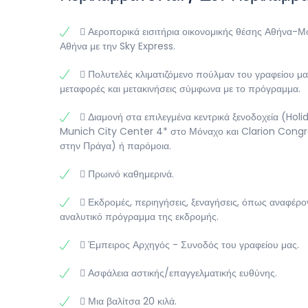
έγραψε την όπερα της Ιδομενέας. Αργά το απόγευμα
 Αεροπορικά εισιτήρια οικονομικής θέσης Αθήνα-
Αθήνα με την Sky Express.
 Πολυτελές κλιματιζόμενο πούλμαν του γραφείου μας
μεταφορές και μετακινήσεις σύμφωνα με το πρόγραμμα.
 Διαμονή στα επιλεγμένα κεντρικά ξενοδοχεία (Holi
Munich City Center 4* στο Μόναχο και Clarion Congr
στην Πράγα) ή παρόμοια.
 Πρωινό καθημερινά.
 Εκδρομές, περιηγήσεις, ξεναγήσεις, όπως αναφέρο
αναλυτικό πρόγραμμα της εκδρομής.
 Έμπειρος Αρχηγός - Συνοδός του γραφείου μας.
 Ασφάλεια αστικής/επαγγελματικής ευθύνης.
 Μια βαλίτσα 20 κιλά.