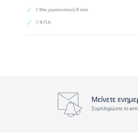
 Μια χειραποσκευή 8 κιλά.
 Φ.Π.Α.
Μείνετε ενημ
Συμπληρώστε το ema