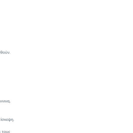
ηθούν.
ννινα,
πίσκεψη.
ε τους