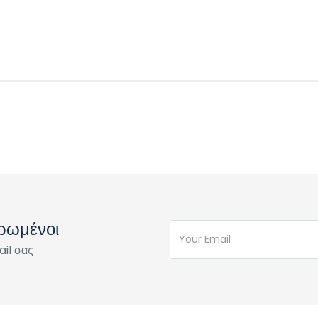
ερωμένοι
il σας