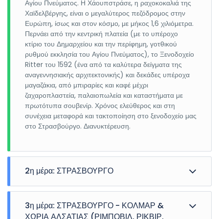
Αγίου Πνεύματος. Η Χάουπστράσε, η ραχοκοκαλιά της
Χαϊδελβέργης, είναι ο μεγαλύτερος πεζόδρομος στην
Ευρώπη, ίσως και στον κόσμο, με μήκος 1,6 χιλιόμετρα.
Περνάει από την κεντρική πλατεία (με το υπέροχο
κτίριο του Δημαρχείου και την περίφημη, γοτθικού
ρυθμού εκκλησία του Αγίου Πνεύματος), το Ξενοδοχείο
Ritter του 1592 (ένα από τα καλύτερα δείγματα της
αναγεννησιακής αρχιτεκτονικής) και δεκάδες υπέροχα
μαγαζάκια, από μπιραρίες και καφέ μέχρι
ζαχαροπλαστεία, παλαιοπωλεία και καταστήματα με
πρωτότυπα σουβενίρ. Χρόνος ελεύθερος και στη
συνέχεια μεταφορά και τακτοποίηση στο ξενοδοχείο μας
στο Στρασβούργο. Διανυκτέρευση.
2η μέρα: ΣΤΡΑΣΒΟΥΡΓΟ
Πρωινό στο ξενοδοχείο και πανοραμική περιήγηση στην
πρωτεύουσα του Ευρωκοινοβουλίου που είναι κτισμένη
3η μέρα: ΣΤΡΑΣΒΟΥΡΓΟ - ΚΟΛΜΑΡ &
στην δυτική όχθη του Ρήνου και διασχίζεται από τον
ΧΩΡΙΑ ΑΛΣΑΤΙΑΣ (ΡΙΜΠΟΒΙΛ, ΡΙΚΒΙΡ,