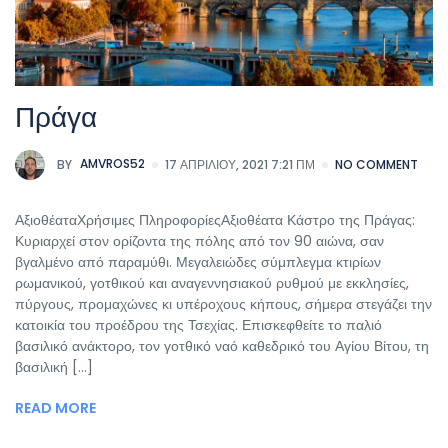
Πράγα
BY
AMVROS52
17 ΑΠΡΙΛΊΟΥ, 2021 7:21 ΠΜ
NO COMMENT
ΑξιοθέαταΧρήσιμες ΠληροφορίεςΑξιοθέατα Κάστρο της Πράγας:
Κυριαρχεί στον ορίζοντα της πόλης από τον 90 αιώνα, σαν
βγαλμένο από παραμύθι. Μεγαλειώδες σύμπλεγμα κτιρίων
ρωμανικού, γοτθικού και αναγεννησιακού ρυθμού με εκκλησίες,
πύργους, προμαχώνες κι υπέροχους κήπους, σήμερα στεγάζει την
κατοικία του προέδρου της Τσεχίας. Επισκεφθείτε το παλιό
βασιλικό ανάκτορο, τον γοτθικό ναό καθεδρικό του Αγίου Βίτου, τη
βασιλική [...]
READ MORE