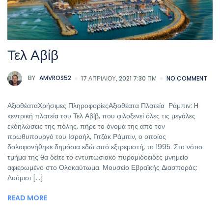
Τελ Αβίβ
BY
AMVROS52
17 ΑΠΡΙΛΊΟΥ, 2021 7:30 ΠΜ
NO COMMENT
ΑξιοθέαταΧρήσιμες ΠληροφορίεςΑξιοθέατα Πλατεία Ράμπιν: H
κεντρική πλατεία του Τελ Αβίβ, που φιλοξενεί όλες τις μεγάλες
εκδηλώσεις της πόλης, πήρε το όνομά της από τον
πρωθυπουργό του Ισραήλ, Γιτζάκ Ράμπιν, ο οποίος
δολοφονήθηκε δημόσια εδώ από εξτρεμιστή, το 1995. Στο νότιο
τμήμα της θα δείτε το εντυπωσιακό πυραμιδοειδές μνημείο
αφιερωμένο στο Ολοκαύτωμα. Μουσείο Εβραϊκής Διασποράς:
Δυόμισι [...]
READ MORE