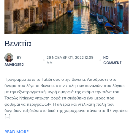
Βενετία
BY
26 ΝΟΕΜΒΡΊΟΥ, 2022 12:09
NO
ΜΜ
COMMENT
AMVROS52
Προγραμματίστε το Ταξίδι σας στην Βενετία. Αποδράστε στο
όνειρο που λέγεται Βενετία, στην πόλη των καναλιών που λύγισε
με την εξωπραγματική, υγρή ομορφιά της ακόμα την πένα του
Τσαρλς Ντίκενς: «πρώτη φορά επισκέφθηκα ένα μέρος που
φοβάμαι να περιγράψω!». Η αιθέρια και ντελικάτη πόλη των
δόγηδων ταξιδεύει στο δικό της χωρόχρονο πάνω στα 117 νησάκια
[…]
READ MORE