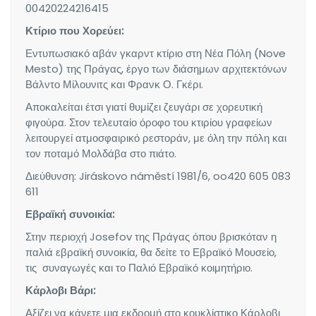
00420224216415
Κτίριο που Χορεύει:
Εντυπωσιακό αβάν γκαρντ κτίριο στη Νέα Πόλη (Nove
Mesto) της Πράγας, έργο των διάσημων αρχιτεκτόνων
Βάλντο Μίλουνιτς και Φρανκ Ο. Γκέρι.
Αποκαλείται έτσι γιατί θυμίζει ζευγάρι σε χορευτική
φιγούρα. Στον τελευταίο όροφο του κτιρίου γραφείων
λειτουργεί ατμοσφαιρικό ρεστοράν, με όλη την πόλη και
τον ποταμό Μολδάβα στο πιάτο.
Διεύθυνση: Jiráskovo náměstí 1981/6, oo420 605 083
611
Εβραϊκή συνοικία:
Στην περιοχή Josefov της Πράγας όπου βρισκόταν η
παλιά εβραϊκή συνοικία, θα δείτε το Εβραϊκό Μουσείο,
τις συναγωγές και το Παλιό Εβραϊκό κοιμητήριο.
Κάρλοβι Βάρι:
Αξίζει να κάνετε μια εκδρομή στο κουκλίστικο Κάρλοβι