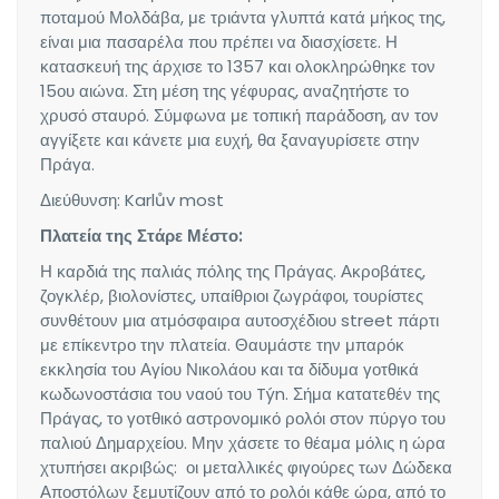
ποταμού Μολδάβα, με τριάντα γλυπτά κατά μήκος της,
είναι μια πασαρέλα που πρέπει να διασχίσετε. Η
κατασκευή της άρχισε το 1357 και ολοκληρώθηκε τον
15ου αιώνα. Στη μέση της γέφυρας, αναζητήστε το
χρυσό σταυρό. Σύμφωνα με τοπική παράδοση, αν τον
αγγίξετε και κάνετε μια ευχή, θα ξαναγυρίσετε στην
Πράγα.
Διεύθυνση: Karlův most
Πλατεία της Στάρε Μέστο:
Η καρδιά της παλιάς πόλης της Πράγας. Ακροβάτες,
ζογκλέρ, βιολονίστες, υπαίθριοι ζωγράφοι, τουρίστες
συνθέτουν μια ατμόσφαιρα αυτοσχέδιου street πάρτι
με επίκεντρο την πλατεία. Θαυμάστε την μπαρόκ
εκκλησία του Αγίου Νικολάου και τα δίδυμα γοτθικά
κωδωνοστάσια του ναού του Týn. Σήμα κατατεθέν της
Πράγας, το γοτθικό αστρονομικό ρολόι στον πύργο του
παλιού Δημαρχείου. Μην χάσετε το θέαμα μόλις η ώρα
χτυπήσει ακριβώς: οι μεταλλικές φιγούρες των Δώδεκα
Αποστόλων ξεμυτίζουν από το ρολόι κάθε ώρα, από το