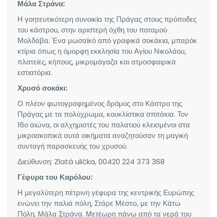
Μάλα Στράνα:
Η γοητευτικότερη συνοικία της Πράγας στους πρόποδες
του κάστρου, στην αριστερή όχθη του ποταμού
Μολδάβα. Ένα μωσαϊκό από γραφικά σοκάκια, μπαρόκ
κτίρια όπως η όμορφη εκκλησία του Αγίου Νικολάου,
πλατείες, κήπους, μικρομάγαζα και ατμοσφαιρικά
εστιατόρια.
Χρυσό σοκάκι:
Ο πλέον φωτογραφημένος δρόμος στο Κάστρο της
Πράγας με τα πολύχρωμα, κουκλίστικα σπιτάκια. Τον
16ο αιώνα, οι αλχημιστές του παλατιού κλεισμένοι στα
μικροσκοπικά αυτά οικήματα αναζητούσαν τη μαγική
συνταγή παρασκευής του χρυσού.
Διεύθυνση: Zlatá ulička, 00420 224 373 368
Γέφυρα του Καρόλου:
Η μεγαλύτερη πέτρινη γέφυρα της κεντρικής Ευρώπης
ενώνει την παλιά πόλη, Στάρε Μέστo, με την Κάτω
Πόλη, Μάλα Στράνα. Μετέωρη πάνω από τα νερά του