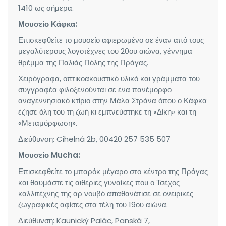
1410 ως σήμερα.
Μουσείο Κάφκα:
Επισκεφθείτε το μουσείο αφιερωμένο σε έναν από τους
μεγαλύτερους λογοτέχνες του 20ου αιώνα, γέννημα
θρέμμα της Παλιάς Πόλης της Πράγας.
Χειρόγραφα, οπτικοακουστικό υλικό και γράμματα του
συγγραφέα φιλοξενούνται σε ένα πανέμορφο
αναγεννησιακό κτίριο στην Μάλα Στράνα όπου ο Κάφκα
έζησε όλη του τη ζωή κι εμπνεύστηκε τη «Δίκη» και τη
«Μεταμόρφωση».
Διεύθυνση: Cihelná 2b, 00420 257 535 507
Μουσείο Mucha:
Επισκεφθείτε το μπαρόκ μέγαρο στο κέντρο της Πράγας
και θαυμάστε τις αιθέριες γυναίκες που ο Τσέχος
καλλιτέχνης της αρ νουβό απαθανάτισε σε ονειρικές
ζωγραφικές αφίσες στα τέλη του 19ου αιώνα.
Διεύθυνση: Kaunický Palác, Panská 7,